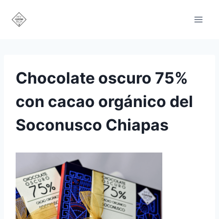
Saltar
al
contenido
Chocolate oscuro 75%
con cacao orgánico del
Soconusco Chiapas