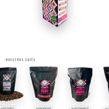
NUESTROS CAFÉS
ILTEPEC
CHENALHÓ
JALTENANGO
LAS 