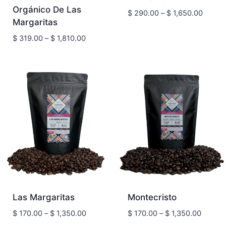
Orgánico De Las
Price
$
290.00
–
$
1,650.00
Margaritas
range:
$ 290.
Price
$
319.00
–
$
1,810.00
throug
range:
$ 1,65
$ 319.00
through
$ 1,810.00
Las Margaritas
Montecristo
Price
Price
$
170.00
–
$
1,350.00
$
170.00
–
$
1,350.00
range:
range: