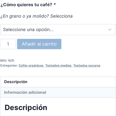
¿Cómo quieres tu café?
*
¿En grano o ya molido? Selecciona
San
Añadir al carrito
Juan
Cancuc
SKU:
N/D
cantidad
Categorías:
Cafés orgánicos
,
Tostados medios
,
Tostados oscuros
Descripción
Información adicional
Descripción