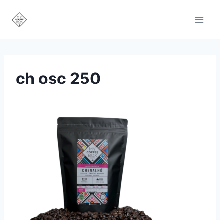
Saltar
al
contenido
ch osc 250