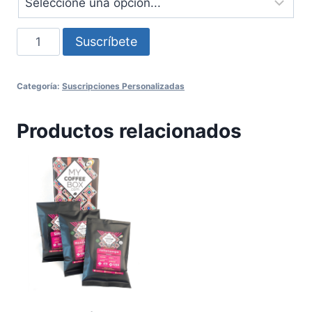
Suscripción
Suscríbete
especial
4
Categoría:
Suscripciones Personalizadas
bolsas
de
Productos relacionados
200
gramos
bimestral
cantidad