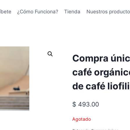
íbete
¿Cómo Funciona?
Tienda
Nuestros producto
Compra única
café orgánic
de café liofi
$
493.00
Agotado