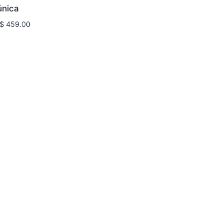
nica
Price
$
459.00
range:
$ 375.00
through
$ 459.00