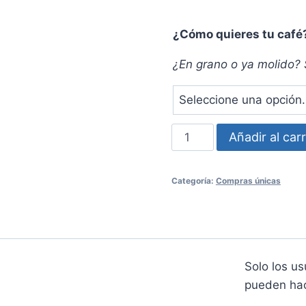
¿Cómo quieres tu café
¿En grano o ya molido? 
Compra
Añadir al carr
única:
2
Categoría:
Compras únicas
bolsas
de
café
tradicional
de
Solo los u
500
pueden hac
grs