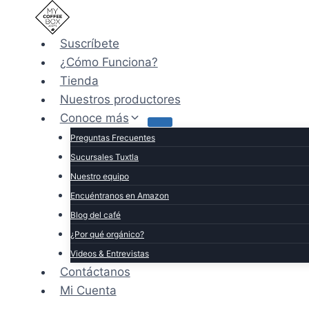
Saltar
al
Suscríbete
contenido
¿Cómo Funciona?
Tienda
Nuestros productores
Conoce más
Preguntas Frecuentes
Sucursales Tuxtla
Nuestro equipo
Encuéntranos en Amazon
Blog del café
¿Por qué orgánico?
Videos & Entrevistas
Contáctanos
Mi Cuenta