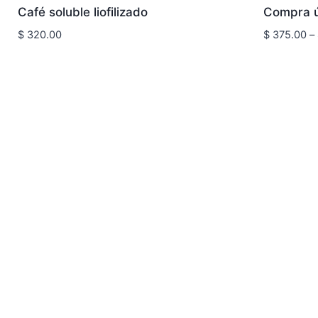
Café soluble liofilizado
Compra ú
$
320.00
$
375.00
–