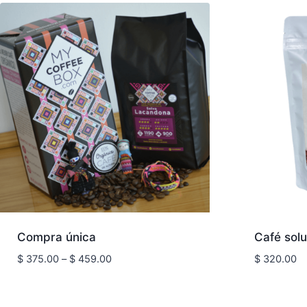
Compra única
Café solub
Price
$
375.00
–
$
459.00
$
320.00
range:
$ 375.00
through