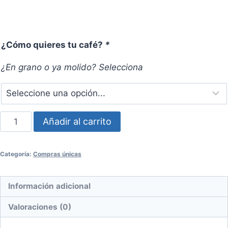
¿Cómo quieres tu café?
*
¿En grano o ya molido? Selecciona
Compra
Añadir al carrito
única
de
Categoría:
Compras únicas
bolsa
de
1kg
Información adicional
de
Valoraciones (0)
café
orgánico