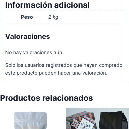
Información adicional
especial
y
Peso
2 kg
bolsa
de
Valoraciones
500grs
de
No hay valoraciones aún.
café
tradicional
Solo los usuarios registrados que hayan comprado
de
este producto pueden hacer una valoración.
Chiapas
cantidad
Productos relacionados