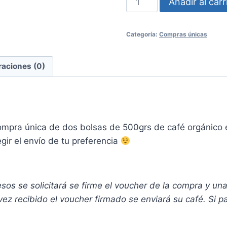
Añadir al carr
única
Monterrey
Categoría:
Compras únicas
2
bolsas
de
raciones (0)
500
gramos
de
café
compra única de dos bolsas de 500grs de café orgánico e
orgánico
gir el envío de tu preferencia
especial
de
Chiapas
s se solicitará se firme el voucher de la compra y una id
cantidad
vez recibido el voucher firmado se enviará su café. Si 