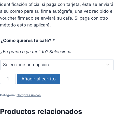
identificación oficial si paga con tarjeta, éste se enviará
a su correo para su firma autógrafa, una vez recibido el
voucher firmado se enviará su café. Si paga con otro
método esto no aplicará.
¿Cómo quieres tu café?
*
¿En grano o ya molido? Selecciona
Pedido
Añadir al carrito
especial
50
Categoría:
Compras únicas
bolsas
de
Productos relacionados
1