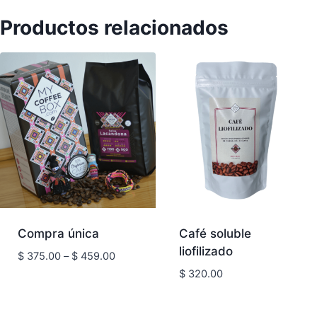
Productos relacionados
Compra única
Café soluble
liofilizado
Price
$
375.00
–
$
459.00
range:
$
320.00
$ 375.00
through