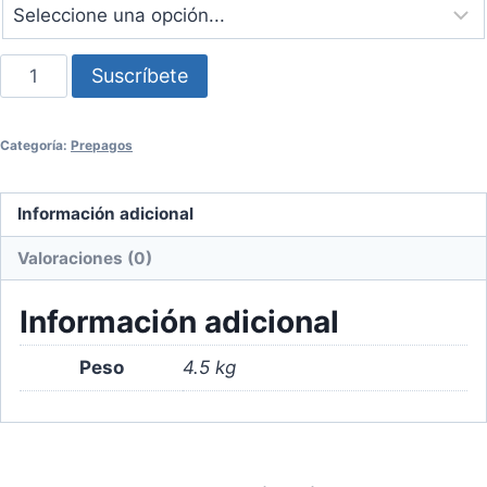
Suscripción
Suscríbete
4
kilos
Categoría:
Prepagos
de
café
orgánico
Información adicional
cantidad
Valoraciones (0)
Información adicional
Peso
4.5 kg