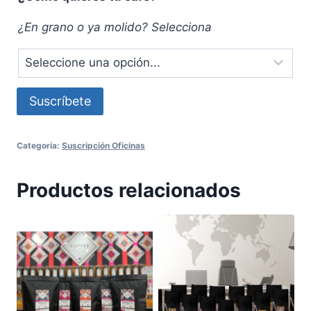
¿En grano o ya molido? Selecciona
Suscripción
Suscríbete
mensual
de
Categoría:
Suscripción Oficinas
5
kilos
Productos relacionados
de
Selva
Lacandona
cantidad