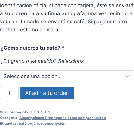
identificación oficial si paga con tarjeta, éste se enviará
a su correo para su firma autógrafa, una vez recibido el
voucher firmado se enviará su café. Si paga con otro
método esto no aplicará.
¿Cómo quieres tu café?
*
¿En grano o ya molido? Selecciona
Suscripción
Añadir a tu orden
de
8
SKU:
prepago12-1-1-1-1-1-1
bolsas
Categoría:
Suscripciones Prepagadas como compras únicas
de
Etiquetas:
café orgánico
,
suscripción
500