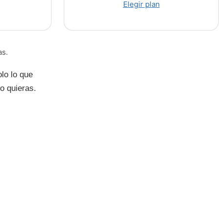
Elegir plan
as.
lo lo que
o quieras.