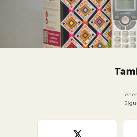
Tamb
Tenem
Sígu