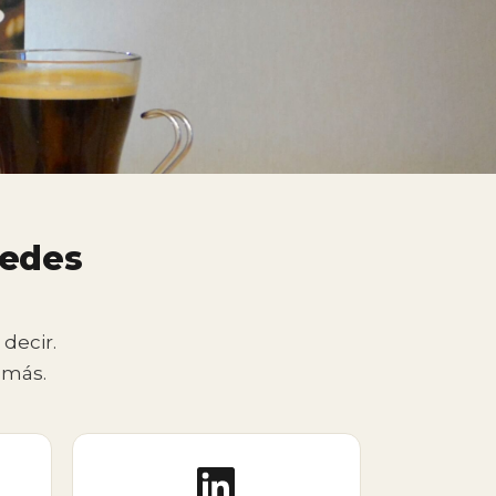
redes
decir.
 más.