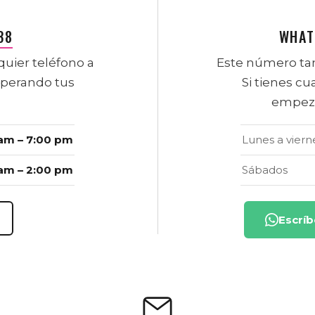
38
WHAT
uier teléfono a
Este número ta
sperando tus
Si tienes cu
empeza
am – 7:00 pm
Lunes a viern
am – 2:00 pm
Sábados
Escrí