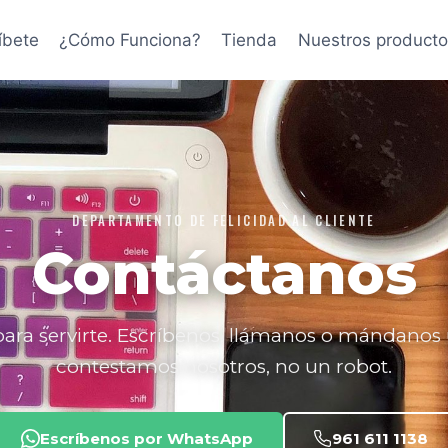
íbete
¿Cómo Funciona?
Tienda
Nuestros producto
DEPARTAMENTO DE FELICIDAD AL CLIENTE
Contáctanos
ara servirte. Escríbenos, llámanos o mándanos 
contestamos nosotros, no un robot.
Escríbenos por WhatsApp
961 611 1138