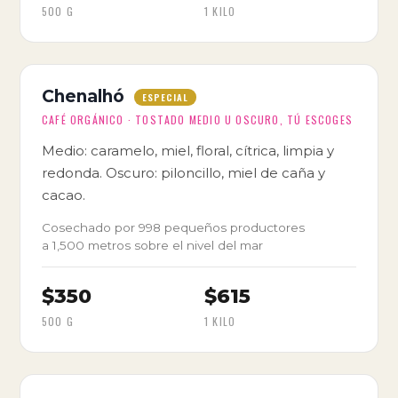
500 G
1 KILO
Chenalhó
ESPECIAL
CAFÉ ORGÁNICO · TOSTADO MEDIO U OSCURO, TÚ ESCOGES
Medio: caramelo, miel, floral, cítrica, limpia y
redonda. Oscuro: piloncillo, miel de caña y
cacao.
Cosechado por 998 pequeños productores
a 1,500 metros sobre el nivel del mar
$350
$615
500 G
1 KILO