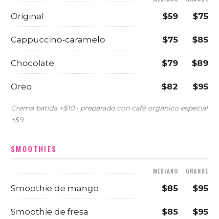
Original
$59
$75
Cappuccino-caramelo
$75
$85
Chocolate
$79
$89
Oreo
$82
$95
Crema batida +$10 · preparado con café orgánico especial
+$9
SMOOTHIES
MEDIANO
GRANDE
Smoothie de mango
$85
$95
Smoothie de fresa
$85
$95