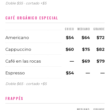
Doble $55 · cortado +$5
CAFÉ ORGÁNICO ESPECIAL
CHICO
MEDIANO
GRANDE
Americano
$54
$64
$72
Cappuccino
$60
$75
$82
Café en las rocas
—
$69
$79
Espresso
$54
—
—
Doble $65 · cortado +$5
FRAPPÉS
MEDIANO
GRANDE