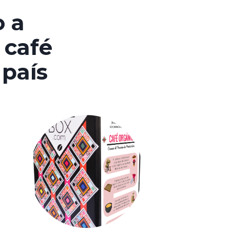
 a
 café
 país