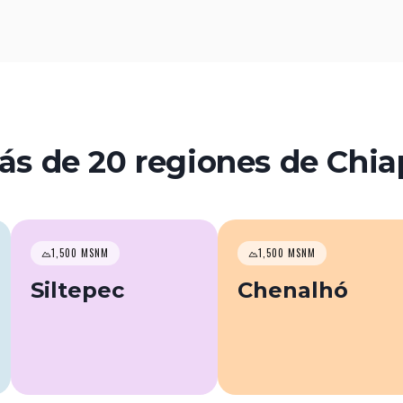
s de 20 regiones de Chia
1,500 MSNM
1,500 MSNM
Siltepec
Chenalhó