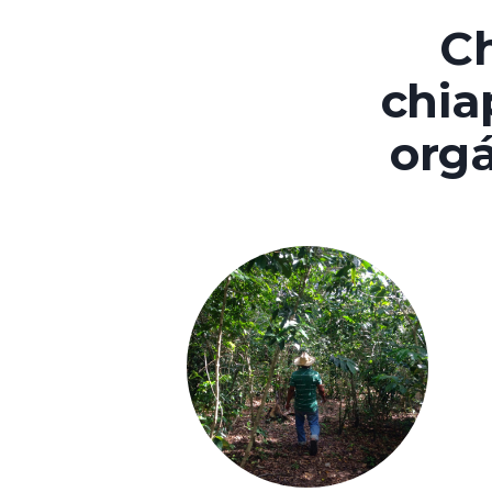
C
chia
orgá