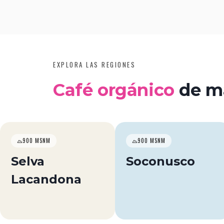
▶
EXPLORA LAS REGIONES
Café orgánico
de má
900 MSNM
900 MSNM
Selva
Soconusco
Lacandona