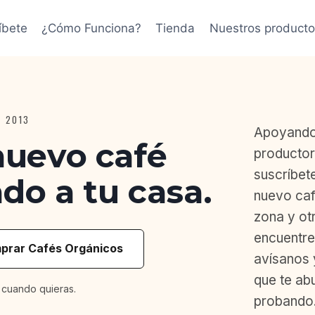
íbete
¿Cómo Funciona?
Tienda
Nuestros producto
E 2013
Apoyando
nuevo café
productor
suscríbet
do a tu casa.
nuevo caf
zona y ot
encuentre
prar Cafés Orgánicos
avísanos 
que te abu
 cuando quieras.
probando