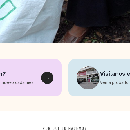
ón?
Visítanos e
→
co nuevo cada mes.
Ven a probarlo 
POR QUÉ LO HACEMOS