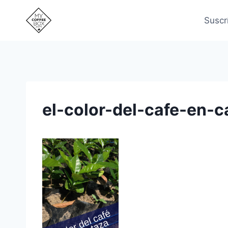
Saltar
al
Suscr
contenido
el-color-del-cafe-en-