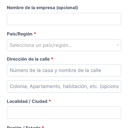
Nombre de la empresa
(opcional)
País/Región
*
Selecciona un país/región…
Dirección de la calle
*
Colonia,
Apartamento,
Localidad / Ciudad
*
habitación,
escalera,
etc.
(opcional)
Región / Estado
*