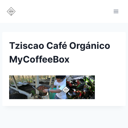
Saltar
al
contenido
Tziscao Café Orgánico
MyCoffeeBox