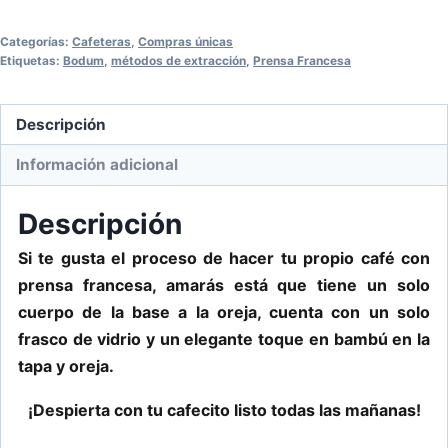
de
Categorías:
Cafeteras
,
Compras únicas
300ml
Etiquetas:
Bodum
,
métodos de extracción
,
Prensa Francesa
con
oreja
Descripción
y
tapa
Información adicional
de
bambú
Descripción
cantidad
Si te gusta el proceso de hacer tu propio café con
prensa francesa, amarás está que tiene un solo
cuerpo de la base a la oreja, cuenta con un solo
frasco de vidrio y un elegante toque en bambú en la
tapa y oreja.
¡Despierta con tu cafecito listo todas las mañanas!